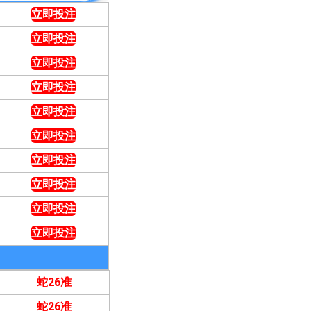
立即投注
立即投注
立即投注
立即投注
立即投注
立即投注
立即投注
立即投注
立即投注
立即投注
蛇26准
蛇26准