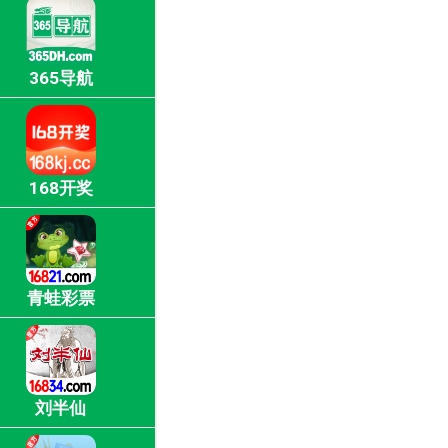
365导航
168开奖
青蛙彩票
刘半仙