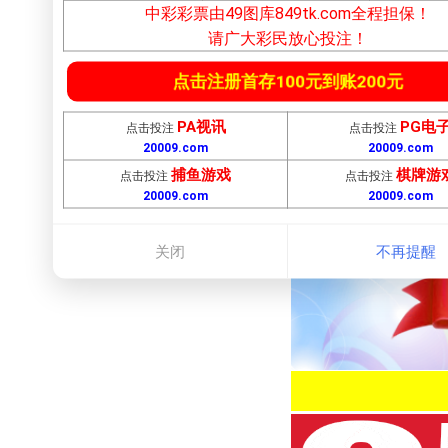
中彩彩票由49图库849tk.com全程担保！
请广大彩民放心投注！
额客户
备！点
点击注册首存100元到账200元
PA视讯
PG电
点击投注
点击投注
20009
.com
20009
.com
捕鱼游戏
棋牌游
点击投注
点击投注
20009
.com
20009
.com
博彩必备！值得选择！真正的大额无忧！
关闭
不再提醒