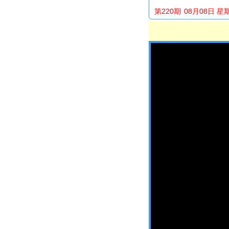
第220期
08
月
08
日 星