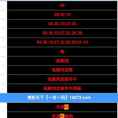
04
04.35.10
04.35.10.27.32
04.35.10.27.32.24.30
04.35.10.27.32.24.30.21.19
兔
兔猴鸡
兔猴鸡龙猪
兔猴鸡龙猪羊牛
兔猴鸡龙猪羊牛狗鼠
澳彩天下【一肖一码】16873.com
羊虎
蛇
羊虎
蛇
猪鸡