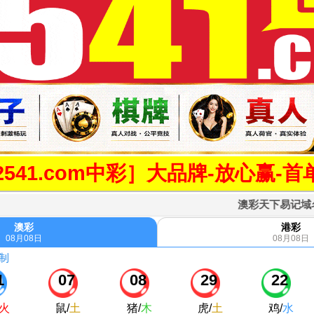
2541.com中彩］大品牌-放心赢-
澳彩天下易记域名
168
澳彩
港彩
08月08日
08月08日
制
1
07
08
29
22
火
鼠
/
土
猪
/
木
虎
/
土
鸡
/
水