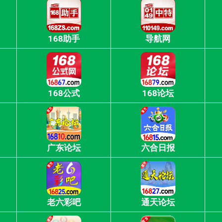
168助手
导航网
168公式
168论坛
广东论坛
六合日报
老六彩吧
通天论坛