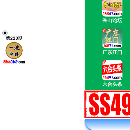
香山论坛
✖️
第
220
期
广东江门
六合头条