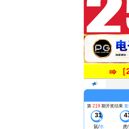
［
第
219
期
开奖结果
复
31
4
鼠
/
水
虎
/